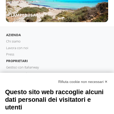
LAMPEDUSA
AZIENDA
Chi siamo
Lavora con noi
Press
PROPRIETARI
Gestisci con Italianway
Investi con Italianway
Area Proprietari
Rifiuta cookie non necessari ✕
PROPERTY MANAGER
Questo sito web raccoglie alcuni
Diventa Partner
dati personali dei visitatori e
Italianway Academy
utenti
OSPITI
Prenota un soggiorno