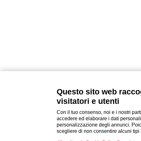
AZIENDA
PROPRIETARI
Questo sito web raccog
Chi siamo
Gestisci con Italianway
visitatori e utenti
Lavora con noi
Investi con Italianway
Press
Area Proprietari
Con il tuo consenso, noi e i nostri part
accedere ed elaborare i dati personali
personalizzazione degli annunci. Poiché
scegliere di non consentire alcuni tip
Sede operativa:
Via Luisa Battistotti Sassi 11 - 20133 MI