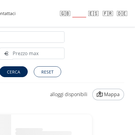
🇮🇹
🇬🇧
🇪🇸
🇫🇷
🇩🇪
ntattaci
RESET
alloggi disponibili
Mappa