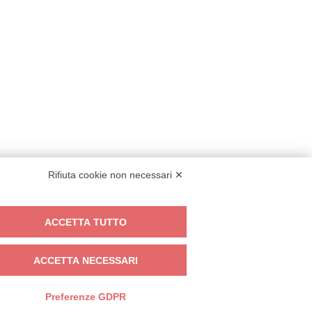
Rifiuta cookie non necessari ✕
ooking@italianway.house
ACCETTA TUTTO
+390286882952
ACCETTA NECESSARI
Preferenze GDPR
: 08839180968 -
PMI Innovativa