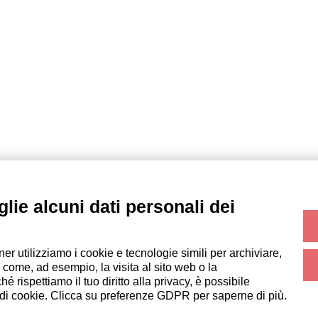
PROPERTY MANAGER
OSPITI
lie alcuni dati personali dei
Diventa Partner
Prenota un soggiorno
b
Italianway Academy
Soggiorni lunghi
Esperienze per gli ospiti
ner utilizziamo i cookie e tecnologie simili per archiviare,
Sconti per gli ospiti
 come, ad esempio, la visita al sito web o la
Convenzioni per Aziende
 rispettiamo il tuo diritto alla privacy, è possibile
i di cookie. Clicca su preferenze GDPR per saperne di più.
Sede legale:
Via Luisa Battistotti Sassi 11 - 20133 MI
Italianway SPA
P.IVA