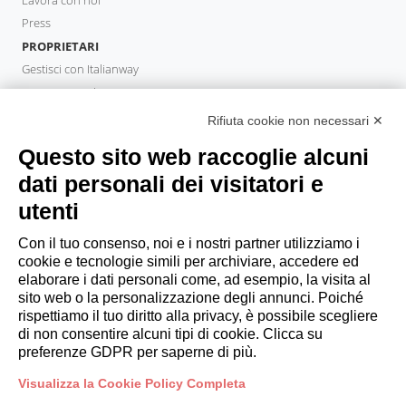
Press
PROPRIETARI
Gestisci con Italianway
Investi con Italianway
Area Proprietari
Rifiuta cookie non necessari ✕
PROPERTY MANAGER
Questo sito web raccoglie alcuni
Diventa Partner
dati personali dei visitatori e
Italianway Academy
utenti
OSPITI
Prenota un soggiorno
Con il tuo consenso, noi e i nostri partner utilizziamo i
Soggiorni lunghi
cookie e tecnologie simili per archiviare, accedere ed
Esperienze per gli ospiti
elaborare i dati personali come, ad esempio, la visita al
sito web o la personalizzazione degli annunci. Poiché
Sconti per gli ospiti
rispettiamo il tuo diritto alla privacy, è possibile scegliere
Convenzioni per Aziende
di non consentire alcuni tipi di cookie. Clicca su
preferenze GDPR per saperne di più.
booking@italianway.house
Visualizza la Cookie Policy Completa
+390286882952