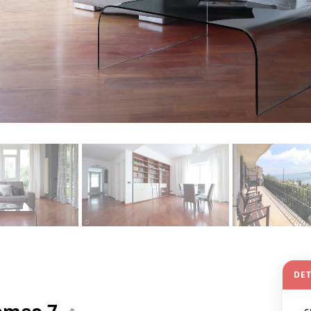
DE
lomeo 7