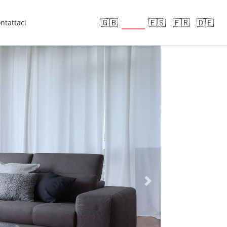
🇮🇹
🇬🇧
🇪🇸
🇫🇷
🇩🇪
ntattaci