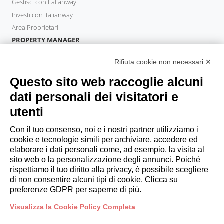
Gestisci con Italianway
Investi con Italianway
Area Proprietari
PROPERTY MANAGER
Diventa Partner
Rifiuta cookie non necessari ✕
Italianway Academy
OSPITI
Questo sito web raccoglie alcuni
Prenota un soggiorno
dati personali dei visitatori e
Soggiorni lunghi
utenti
Esperienze per gli ospiti
Sconti per gli ospiti
Con il tuo consenso, noi e i nostri partner utilizziamo i
cookie e tecnologie simili per archiviare, accedere ed
Convenzioni per Aziende
elaborare i dati personali come, ad esempio, la visita al
sito web o la personalizzazione degli annunci. Poiché
rispettiamo il tuo diritto alla privacy, è possibile scegliere
booking@italianway.house
di non consentire alcuni tipi di cookie. Clicca su
+390286882952
preferenze GDPR per saperne di più.
Visualizza la Cookie Policy Completa
Sede operativa:
Via Luisa Battistotti Sassi 11 - 20133 MI