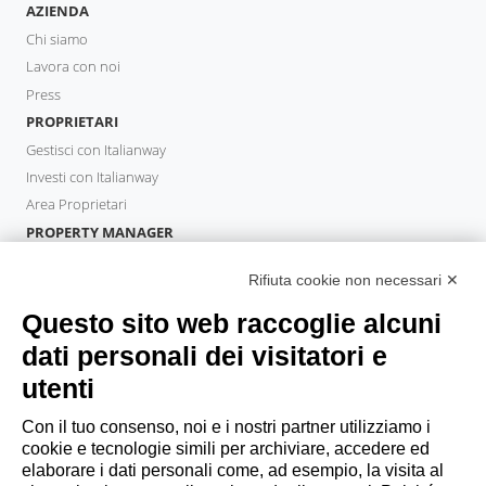
AZIENDA
Chi siamo
Lavora con noi
Press
PROPRIETARI
Gestisci con Italianway
Investi con Italianway
Area Proprietari
PROPERTY MANAGER
Diventa Partner
Rifiuta cookie non necessari ✕
Italianway Academy
OSPITI
Questo sito web raccoglie alcuni
Prenota un soggiorno
dati personali dei visitatori e
Soggiorni lunghi
utenti
Esperienze per gli ospiti
Sconti per gli ospiti
Con il tuo consenso, noi e i nostri partner utilizziamo i
cookie e tecnologie simili per archiviare, accedere ed
Convenzioni per Aziende
elaborare i dati personali come, ad esempio, la visita al