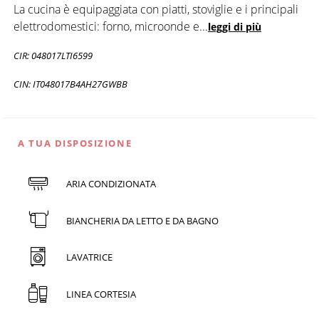
La cucina è equipaggiata con piatti, stoviglie e i principali
elettrodomestici: forno, microonde e
...
leggi di più
CIR: 048017LTI6599
CIN: IT048017B4AH27GWBB
A TUA DISPOSIZIONE
ARIA CONDIZIONATA
BIANCHERIA DA LETTO E DA BAGNO
LAVATRICE
LINEA CORTESIA