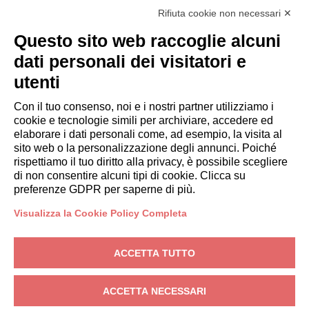
Diventa Partner
Rifiuta cookie non necessari ✕
Italianway Academy
OSPITI
Questo sito web raccoglie alcuni
Prenota un soggiorno
dati personali dei visitatori e
Soggiorni lunghi
utenti
Esperienze per gli ospiti
Sconti per gli ospiti
Con il tuo consenso, noi e i nostri partner utilizziamo i
cookie e tecnologie simili per archiviare, accedere ed
Convenzioni per Aziende
elaborare i dati personali come, ad esempio, la visita al
sito web o la personalizzazione degli annunci. Poiché
rispettiamo il tuo diritto alla privacy, è possibile scegliere
booking@italianway.house
di non consentire alcuni tipi di cookie. Clicca su
+390286882952
preferenze GDPR per saperne di più.
Visualizza la Cookie Policy Completa
Sede operativa:
Via Luisa Battistotti Sassi 11 - 20133 MI
Sede legale:
Via Luisa Battistotti Sassi 11 - 20133 MI
ACCETTA TUTTO
Italianway SPA
P.IVA: 08839180968 -
PMI Innovativa
Privacy
-
Condizioni
-
Cookies
-
Whistleblowing
ACCETTA NECESSARI