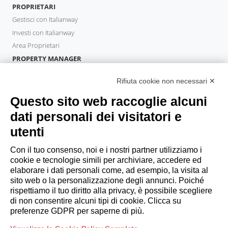
PROPRIETARI
Gestisci con Italianway
Investi con Italianway
Area Proprietari
PROPERTY MANAGER
Diventa Partner
Rifiuta cookie non necessari ✕
Italianway Academy
OSPITI
Questo sito web raccoglie alcuni
Prenota un soggiorno
dati personali dei visitatori e
Soggiorni lunghi
utenti
Esperienze per gli ospiti
Sconti per gli ospiti
Con il tuo consenso, noi e i nostri partner utilizziamo i
cookie e tecnologie simili per archiviare, accedere ed
Convenzioni per Aziende
elaborare i dati personali come, ad esempio, la visita al
sito web o la personalizzazione degli annunci. Poiché
rispettiamo il tuo diritto alla privacy, è possibile scegliere
booking@italianway.house
di non consentire alcuni tipi di cookie. Clicca su
+390286882952
preferenze GDPR per saperne di più.