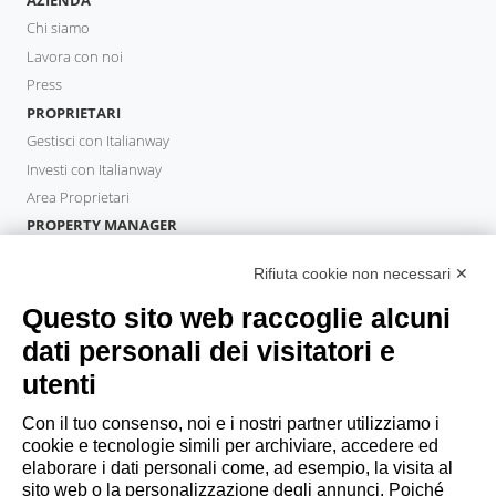
Chi siamo
Lavora con noi
Press
PROPRIETARI
Gestisci con Italianway
Investi con Italianway
Area Proprietari
PROPERTY MANAGER
Diventa Partner
Rifiuta cookie non necessari ✕
Italianway Academy
OSPITI
Questo sito web raccoglie alcuni
Prenota un soggiorno
dati personali dei visitatori e
Soggiorni lunghi
utenti
Esperienze per gli ospiti
Sconti per gli ospiti
Con il tuo consenso, noi e i nostri partner utilizziamo i
cookie e tecnologie simili per archiviare, accedere ed
Convenzioni per Aziende
elaborare i dati personali come, ad esempio, la visita al
sito web o la personalizzazione degli annunci. Poiché