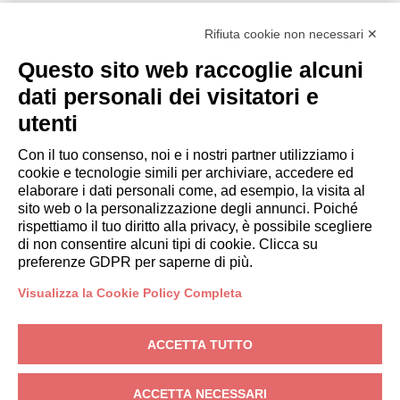
Diventa Partner
Rifiuta cookie non necessari ✕
Italianway Academy
OSPITI
Questo sito web raccoglie alcuni
Prenota un soggiorno
dati personali dei visitatori e
Soggiorni lunghi
utenti
Esperienze per gli ospiti
Sconti per gli ospiti
Con il tuo consenso, noi e i nostri partner utilizziamo i
cookie e tecnologie simili per archiviare, accedere ed
Convenzioni per Aziende
elaborare i dati personali come, ad esempio, la visita al
sito web o la personalizzazione degli annunci. Poiché
rispettiamo il tuo diritto alla privacy, è possibile scegliere
booking@italianway.house
di non consentire alcuni tipi di cookie. Clicca su
+390286882952
preferenze GDPR per saperne di più.
Visualizza la Cookie Policy Completa
Sede operativa:
Via Luisa Battistotti Sassi 11 - 20133 MI
Sede legale:
Via Luisa Battistotti Sassi 11 - 20133 MI
ACCETTA TUTTO
Italianway SPA
P.IVA: 08839180968 -
PMI Innovativa
Privacy
-
Condizioni
-
Cookies
-
Whistleblowing
ACCETTA NECESSARI