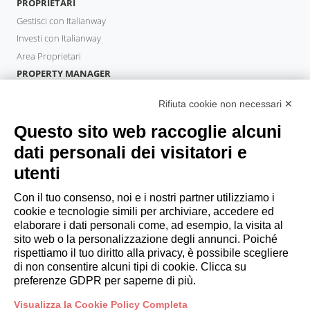
PROPRIETARI
Gestisci con Italianway
Investi con Italianway
Area Proprietari
PROPERTY MANAGER
Diventa Partner
Rifiuta cookie non necessari ✕
Italianway Academy
OSPITI
Questo sito web raccoglie alcuni
Prenota un soggiorno
dati personali dei visitatori e
Soggiorni lunghi
utenti
Esperienze per gli ospiti
Sconti per gli ospiti
Con il tuo consenso, noi e i nostri partner utilizziamo i
cookie e tecnologie simili per archiviare, accedere ed
Convenzioni per Aziende
elaborare i dati personali come, ad esempio, la visita al
sito web o la personalizzazione degli annunci. Poiché
rispettiamo il tuo diritto alla privacy, è possibile scegliere
booking@italianway.house
di non consentire alcuni tipi di cookie. Clicca su
+390286882952
preferenze GDPR per saperne di più.
Visualizza la Cookie Policy Completa