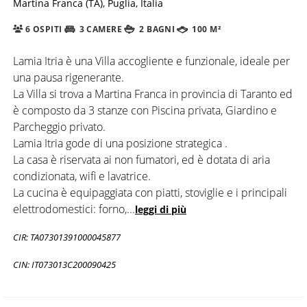
Martina Franca (TA), Puglia, Italia
6 OSPITI
3 CAMERE
2 BAGNI
100 M²
Lamia Itria è una Villa accogliente e funzionale, ideale per
una pausa rigenerante.
La Villa si trova a Martina Franca in provincia di Taranto ed
è composto da 3 stanze con Piscina privata, Giardino e
Parcheggio privato.
Lamia Itria gode di una posizione strategica .
La casa è riservata ai non fumatori, ed è dotata di aria
condizionata, wifi e lavatrice.
La cucina è equipaggiata con piatti, stoviglie e i principali
elettrodomestici: forno,
...
leggi di più
CIR: TA07301391000045877
CIN: IT073013C200090425