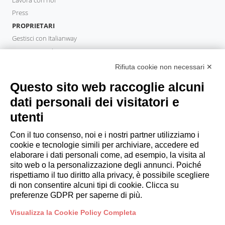
Press
PROPRIETARI
Gestisci con Italianway
Investi con Italianway
Area Proprietari
Rifiuta cookie non necessari ✕
PROPERTY MANAGER
Questo sito web raccoglie alcuni
Diventa Partner
dati personali dei visitatori e
Italianway Academy
utenti
OSPITI
Prenota un soggiorno
Con il tuo consenso, noi e i nostri partner utilizziamo i
Soggiorni lunghi
cookie e tecnologie simili per archiviare, accedere ed
Esperienze per gli ospiti
elaborare i dati personali come, ad esempio, la visita al
sito web o la personalizzazione degli annunci. Poiché
Sconti per gli ospiti
rispettiamo il tuo diritto alla privacy, è possibile scegliere
Convenzioni per Aziende
di non consentire alcuni tipi di cookie. Clicca su
preferenze GDPR per saperne di più.
booking@italianway.house
Visualizza la Cookie Policy Completa
+390286882952