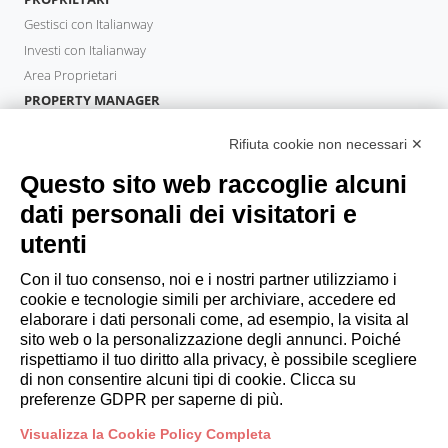
Gestisci con Italianway
Investi con Italianway
Area Proprietari
PROPERTY MANAGER
Diventa Partner
Rifiuta cookie non necessari ✕
Italianway Academy
OSPITI
Questo sito web raccoglie alcuni
Prenota un soggiorno
dati personali dei visitatori e
Soggiorni lunghi
utenti
Esperienze per gli ospiti
Sconti per gli ospiti
Con il tuo consenso, noi e i nostri partner utilizziamo i
cookie e tecnologie simili per archiviare, accedere ed
Convenzioni per Aziende
elaborare i dati personali come, ad esempio, la visita al
sito web o la personalizzazione degli annunci. Poiché
rispettiamo il tuo diritto alla privacy, è possibile scegliere
booking@italianway.house
di non consentire alcuni tipi di cookie. Clicca su
+390286882952
preferenze GDPR per saperne di più.
Visualizza la Cookie Policy Completa