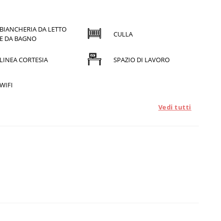
BIANCHERIA DA LETTO
CULLA
E DA BAGNO
LINEA CORTESIA
SPAZIO DI LAVORO
WIFI
Vedi tutti