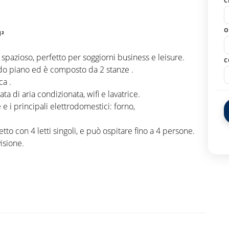
C
O
M²
pazioso, perfetto per soggiorni business e leisure.
C
ndo piano ed è composto da 2 stanze .
ca .
ta di aria condizionata, wifi e lavatrice.
 e i principali elettrodomestici: forno,
o con 4 letti singoli, e può ospitare fino a 4 persone.
isione.