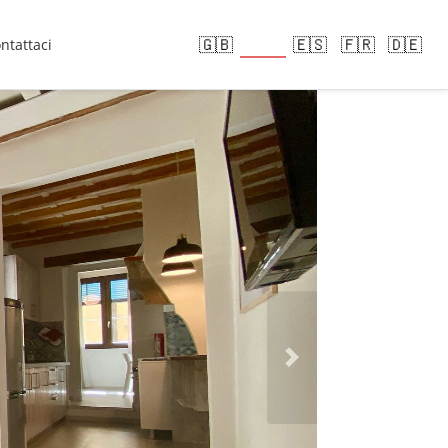
🇮🇹
🇬🇧
🇪🇸
🇫🇷
🇩🇪
ntattaci