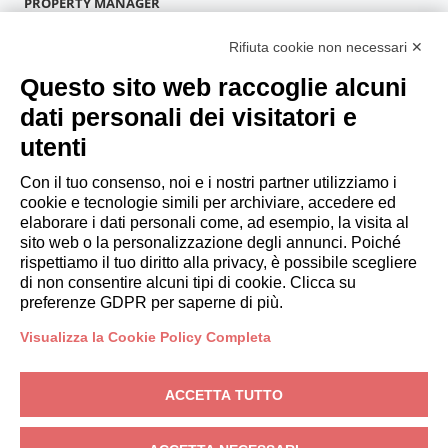
PROPERTY MANAGER
Diventa Partner
Rifiuta cookie non necessari ✕
Italianway Academy
OSPITI
Questo sito web raccoglie alcuni
Prenota un soggiorno
dati personali dei visitatori e
Soggiorni lunghi
utenti
Esperienze per gli ospiti
Sconti per gli ospiti
Con il tuo consenso, noi e i nostri partner utilizziamo i
cookie e tecnologie simili per archiviare, accedere ed
Convenzioni per Aziende
elaborare i dati personali come, ad esempio, la visita al
sito web o la personalizzazione degli annunci. Poiché
rispettiamo il tuo diritto alla privacy, è possibile scegliere
booking@italianway.house
di non consentire alcuni tipi di cookie. Clicca su
+390286882952
preferenze GDPR per saperne di più.
Visualizza la Cookie Policy Completa
Sede operativa:
Via Luisa Battistotti Sassi 11 - 20133 MI
Sede legale:
Via Luisa Battistotti Sassi 11 - 20133 MI
ACCETTA TUTTO
Italianway SPA
P.IVA: 08839180968 -
PMI Innovativa
Privacy
-
Condizioni
-
Cookies
-
Whistleblowing