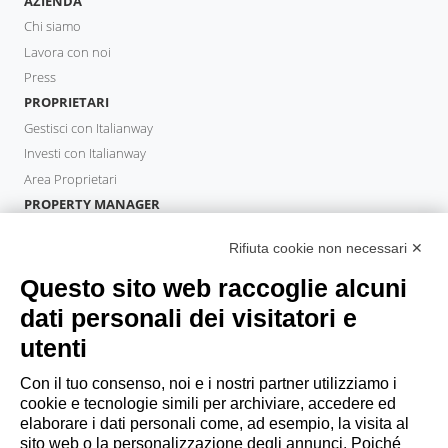
AZIENDA
Chi siamo
Lavora con noi
Press
PROPRIETARI
Gestisci con Italianway
Investi con Italianway
Area Proprietari
PROPERTY MANAGER
Diventa Partner
Rifiuta cookie non necessari ✕
Italianway Academy
OSPITI
Questo sito web raccoglie alcuni
Prenota un soggiorno
dati personali dei visitatori e
Soggiorni lunghi
utenti
Esperienze per gli ospiti
Sconti per gli ospiti
Con il tuo consenso, noi e i nostri partner utilizziamo i
cookie e tecnologie simili per archiviare, accedere ed
Convenzioni per Aziende
elaborare i dati personali come, ad esempio, la visita al
sito web o la personalizzazione degli annunci. Poiché