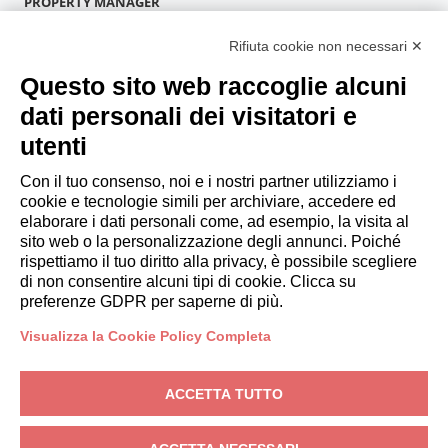
PROPERTY MANAGER
Diventa Partner
Rifiuta cookie non necessari ✕
Italianway Academy
OSPITI
Questo sito web raccoglie alcuni
Prenota un soggiorno
dati personali dei visitatori e
Soggiorni lunghi
utenti
Esperienze per gli ospiti
Sconti per gli ospiti
Con il tuo consenso, noi e i nostri partner utilizziamo i
cookie e tecnologie simili per archiviare, accedere ed
Convenzioni per Aziende
elaborare i dati personali come, ad esempio, la visita al
sito web o la personalizzazione degli annunci. Poiché
rispettiamo il tuo diritto alla privacy, è possibile scegliere
booking@italianway.house
di non consentire alcuni tipi di cookie. Clicca su
+390286882952
preferenze GDPR per saperne di più.
Visualizza la Cookie Policy Completa
Sede operativa:
Via Luisa Battistotti Sassi 11 - 20133 MI
Sede legale:
Via Luisa Battistotti Sassi 11 - 20133 MI
ACCETTA TUTTO
Italianway SPA
P.IVA: 08839180968 -
PMI Innovativa
Privacy
-
Condizioni
-
Cookies
-
Whistleblowing