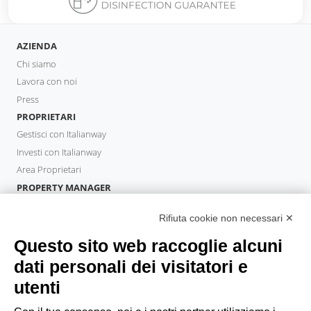
AZIENDA
Chi siamo
Lavora con noi
Press
PROPRIETARI
Gestisci con Italianway
Investi con Italianway
Area Proprietari
PROPERTY MANAGER
Diventa Partner
Rifiuta cookie non necessari ✕
Italianway Academy
OSPITI
Questo sito web raccoglie alcuni
Prenota un soggiorno
dati personali dei visitatori e
Soggiorni lunghi
utenti
Esperienze per gli ospiti
Sconti per gli ospiti