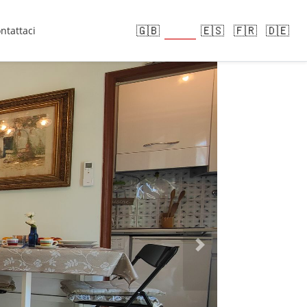
🇮🇹
🇬🇧
🇪🇸
🇫🇷
🇩🇪
ntattaci