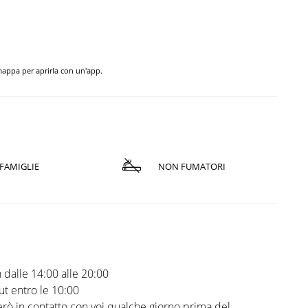
 mappa per aprirla con un'app.
FAMIGLIE
NON FUMATORI
 dalle 14:00 alle 20:00
t entro le 10:00
rò in contatto con voi qualche giorno prima del