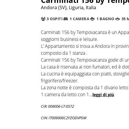
Andora (SV), Liguria, Italia
3 OSPITI
1 CAMERA
1 BAGNO
35 
Carminati 156 by Tempovacanza è un Appart
soggiorni business e leisure.
L’ Appartamento si trova a Andora in provin
composto da 1 stanza .
Carminati 156 by Tempovacanza gode di una
La casa è riservata ai non fumatori, ed è dot
La cucina è equipaggiata con piatti, stovigli
frigorifero/freezer.
La zona notte è composta da 1 divano letto 
1 camera da letto con 1
...
leggi di più
CIR: 009006-LT-0572
CIN: IT009006C2YZODVPSM