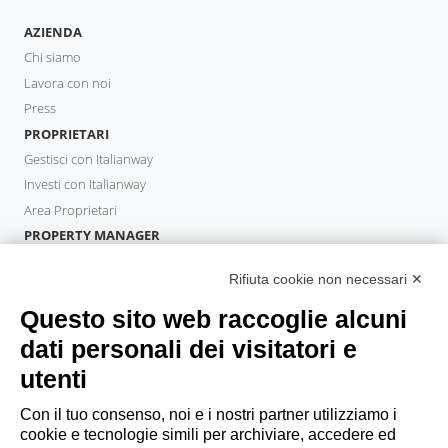
AZIENDA
Chi siamo
Lavora con noi
Press
PROPRIETARI
Gestisci con Italianway
Investi con Italianway
Area Proprietari
PROPERTY MANAGER
Diventa Partner
Rifiuta cookie non necessari ✕
Italianway Academy
OSPITI
Questo sito web raccoglie alcuni
Prenota un soggiorno
dati personali dei visitatori e
Soggiorni lunghi
utenti
Esperienze per gli ospiti
Sconti per gli ospiti
Con il tuo consenso, noi e i nostri partner utilizziamo i
cookie e tecnologie simili per archiviare, accedere ed
Convenzioni per Aziende