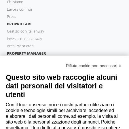
Chi siamo
Lavora con noi
Press
PROPRIETARI
Gestisci con Italianway
Investi con Italianway
Area Proprietari
PROPERTY MANAGER
Diventa Partner
Rifiuta cookie non necessari ✕
Italianway Academy
OSPITI
Questo sito web raccoglie alcuni
Prenota un soggiorno
dati personali dei visitatori e
Soggiorni lunghi
utenti
Esperienze per gli ospiti
Sconti per gli ospiti
Con il tuo consenso, noi e i nostri partner utilizziamo i
cookie e tecnologie simili per archiviare, accedere ed
Convenzioni per Aziende
elaborare i dati personali come, ad esempio, la visita al
sito web o la personalizzazione degli annunci. Poiché
rispettiamo il tuo diritto alla privacy, è possibile scegliere