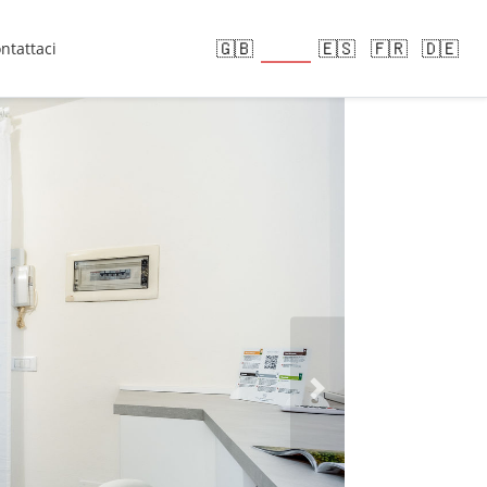
🇮🇹
🇬🇧
🇪🇸
🇫🇷
🇩🇪
ntattaci