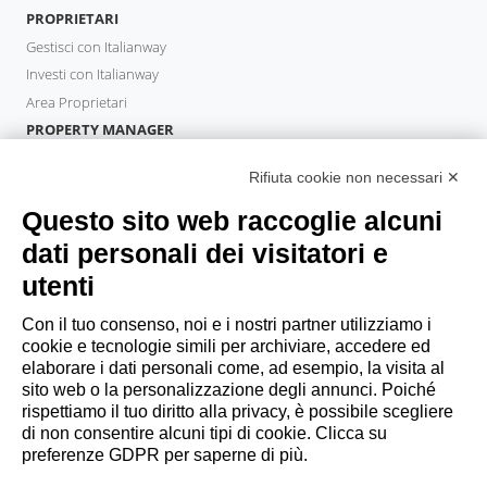
PROPRIETARI
Gestisci con Italianway
Investi con Italianway
Area Proprietari
PROPERTY MANAGER
Diventa Partner
Rifiuta cookie non necessari ✕
Italianway Academy
OSPITI
Questo sito web raccoglie alcuni
Prenota un soggiorno
dati personali dei visitatori e
Soggiorni lunghi
utenti
Esperienze per gli ospiti
Sconti per gli ospiti
Con il tuo consenso, noi e i nostri partner utilizziamo i
cookie e tecnologie simili per archiviare, accedere ed
Convenzioni per Aziende
elaborare i dati personali come, ad esempio, la visita al
sito web o la personalizzazione degli annunci. Poiché
rispettiamo il tuo diritto alla privacy, è possibile scegliere
booking@italianway.house
di non consentire alcuni tipi di cookie. Clicca su
+390286882952
preferenze GDPR per saperne di più.