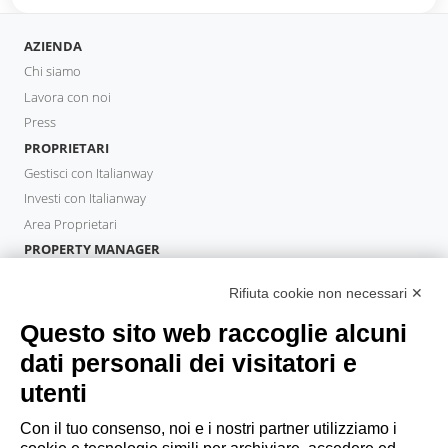
AZIENDA
Chi siamo
Lavora con noi
Press
PROPRIETARI
Gestisci con Italianway
Investi con Italianway
Area Proprietari
PROPERTY MANAGER
Diventa Partner
Rifiuta cookie non necessari ✕
Italianway Academy
OSPITI
Questo sito web raccoglie alcuni
Prenota un soggiorno
dati personali dei visitatori e
Soggiorni lunghi
utenti
Esperienze per gli ospiti
Sconti per gli ospiti
Con il tuo consenso, noi e i nostri partner utilizziamo i