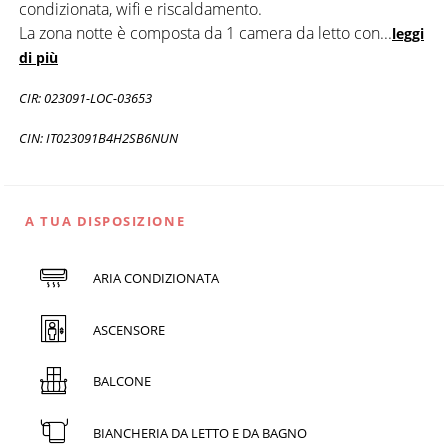
condizionata, wifi e riscaldamento.
La zona notte è composta da 1 camera da letto con
...
leggi
di più
CIR: 023091-LOC-03653
CIN: IT023091B4H2SB6NUN
A TUA DISPOSIZIONE
ARIA CONDIZIONATA
ASCENSORE
BALCONE
BIANCHERIA DA LETTO E DA BAGNO