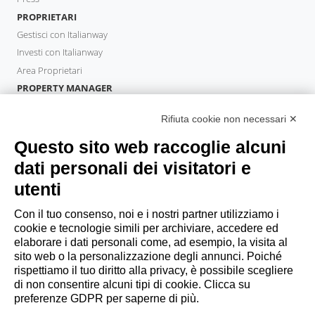
PROPRIETARI
Gestisci con Italianway
Investi con Italianway
Area Proprietari
PROPERTY MANAGER
Diventa Partner
Rifiuta cookie non necessari ✕
Italianway Academy
OSPITI
Questo sito web raccoglie alcuni
Prenota un soggiorno
dati personali dei visitatori e
Soggiorni lunghi
utenti
Esperienze per gli ospiti
Sconti per gli ospiti
Con il tuo consenso, noi e i nostri partner utilizziamo i
cookie e tecnologie simili per archiviare, accedere ed
Convenzioni per Aziende
elaborare i dati personali come, ad esempio, la visita al
sito web o la personalizzazione degli annunci. Poiché
rispettiamo il tuo diritto alla privacy, è possibile scegliere
booking@italianway.house
di non consentire alcuni tipi di cookie. Clicca su
+390286882952
preferenze GDPR per saperne di più.