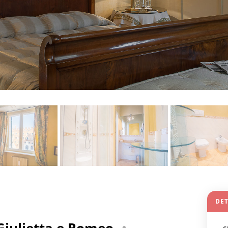
DE
iulietta e Romeo