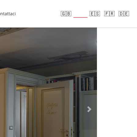
🇮🇹
🇬🇧
🇪🇸
🇫🇷
🇩🇪
ntattaci