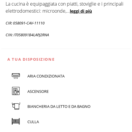
La cucina è equipaggiata con piatti, stoviglie e i principali
elettrodomestici: microonde,
...
leggi di più
CIR: 058091-CAV-11110
CIN: IT058091B4LAPJ2RNA
A TUA DISPOSIZIONE
ARIA CONDIZIONATA
ASCENSORE
BIANCHERIA DA LETTO E DA BAGNO
CULLA