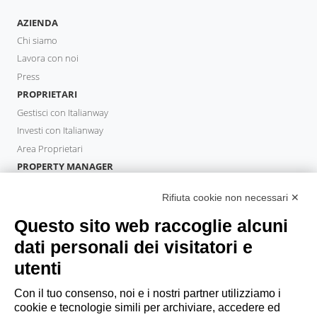
AZIENDA
Chi siamo
Lavora con noi
Press
PROPRIETARI
Gestisci con Italianway
Investi con Italianway
Area Proprietari
PROPERTY MANAGER
Diventa Partner
Rifiuta cookie non necessari ✕
Italianway Academy
OSPITI
Questo sito web raccoglie alcuni
Prenota un soggiorno
dati personali dei visitatori e
Soggiorni lunghi
utenti
Esperienze per gli ospiti
Sconti per gli ospiti
Con il tuo consenso, noi e i nostri partner utilizziamo i
cookie e tecnologie simili per archiviare, accedere ed
Convenzioni per Aziende