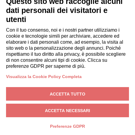
Questo sito web raccoglie alcuni
Prenota un soggiorno
dati personali dei visitatori e
Soggiorni lunghi
utenti
Esperienze per gli ospiti
Sconti per gli ospiti
Con il tuo consenso, noi e i nostri partner utilizziamo i
cookie e tecnologie simili per archiviare, accedere ed
Convenzioni per Aziende
elaborare i dati personali come, ad esempio, la visita al
sito web o la personalizzazione degli annunci. Poiché
rispettiamo il tuo diritto alla privacy, è possibile scegliere
booking@italianway.house
di non consentire alcuni tipi di cookie. Clicca su
+390286882952
preferenze GDPR per saperne di più.
Visualizza la Cookie Policy Completa
Sede operativa:
Via Luisa Battistotti Sassi 11 - 20133 MI
Sede legale:
Via Luisa Battistotti Sassi 11 - 20133 MI
ACCETTA TUTTO
Italianway SPA
P.IVA: 08839180968 -
PMI Innovativa
Privacy
-
Condizioni
-
Cookies
-
Whistleblowing
ACCETTA NECESSARI
PRENOTA
Preferenze GDPR