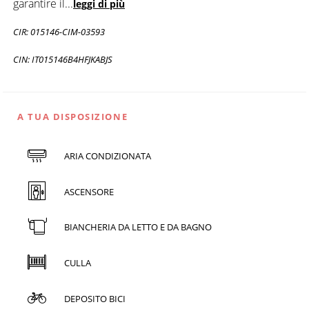
garantire il
...
leggi di più
CIR: 015146-CIM-03593
CIN: IT015146B4HFJKABJS
A TUA DISPOSIZIONE
ARIA CONDIZIONATA
ASCENSORE
BIANCHERIA DA LETTO E DA BAGNO
CULLA
DEPOSITO BICI