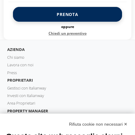
PRENOTA
oppure
Chiedi un preventivo
AZIENDA
Chi siamo
Lavora con noi
Press
PROPRIETARI
Gestisci con Italianway
Investi con Italianway
Area Proprietari
PROPERTY MANAGER
Diventa Partner
Rifiuta cookie non necessari ✕
Italianway Academy
OSPITI