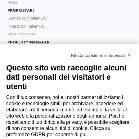
Press
PROPRIETARI
Gestisci con Italianway
Investi con Italianway
Area Proprietari
PROPERTY MANAGER
Diventa Partner
Rifiuta cookie non necessari ✕
Italianway Academy
OSPITI
Questo sito web raccoglie alcuni
Prenota un soggiorno
dati personali dei visitatori e
Soggiorni lunghi
utenti
Esperienze per gli ospiti
Sconti per gli ospiti
Con il tuo consenso, noi e i nostri partner utilizziamo i
cookie e tecnologie simili per archiviare, accedere ed
Convenzioni per Aziende
elaborare i dati personali come, ad esempio, la visita al
sito web o la personalizzazione degli annunci. Poiché
rispettiamo il tuo diritto alla privacy, è possibile scegliere
booking@italianway.house
di non consentire alcuni tipi di cookie. Clicca su
+390286882952
preferenze GDPR per saperne di più.