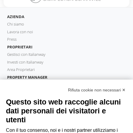
AZIENDA
Chi siamo
Lavora con noi
Press
PROPRIETARI
Gestisci con Italianway
Investi con Italianway
Area Proprietari
PROPERTY MANAGER
Diventa Partner
Rifiuta cookie non necessari ✕
Italianway Academy
OSPITI
Questo sito web raccoglie alcuni
Prenota un soggiorno
dati personali dei visitatori e
Soggiorni lunghi
utenti
Esperienze per gli ospiti
Sconti per gli ospiti
Con il tuo consenso, noi e i nostri partner utilizziamo i