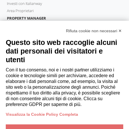
Investi con Italianway
Area Proprietari
PROPERTY MANAGER
Diventa Partner
Rifiuta cookie non necessari ✕
Italianway Academy
OSPITI
Questo sito web raccoglie alcuni
Prenota un soggiorno
dati personali dei visitatori e
Soggiorni lunghi
utenti
Esperienze per gli ospiti
Sconti per gli ospiti
Con il tuo consenso, noi e i nostri partner utilizziamo i
cookie e tecnologie simili per archiviare, accedere ed
Convenzioni per Aziende
elaborare i dati personali come, ad esempio, la visita al
sito web o la personalizzazione degli annunci. Poiché
rispettiamo il tuo diritto alla privacy, è possibile scegliere
booking@italianway.house
di non consentire alcuni tipi di cookie. Clicca su
+390286882952
preferenze GDPR per saperne di più.
Visualizza la Cookie Policy Completa
Sede operativa:
Via Luisa Battistotti Sassi 11 - 20133 MI
Sede legale:
Via Luisa Battistotti Sassi 11 - 20133 MI