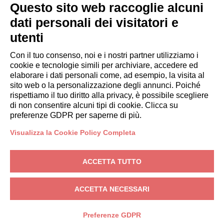
OSPITI
Questo sito web raccoglie alcuni
Prenota un soggiorno
dati personali dei visitatori e
Soggiorni lunghi
utenti
Esperienze per gli ospiti
Sconti per gli ospiti
Con il tuo consenso, noi e i nostri partner utilizziamo i
cookie e tecnologie simili per archiviare, accedere ed
Convenzioni per Aziende
elaborare i dati personali come, ad esempio, la visita al
sito web o la personalizzazione degli annunci. Poiché
rispettiamo il tuo diritto alla privacy, è possibile scegliere
booking@italianway.house
di non consentire alcuni tipi di cookie. Clicca su
+390286882952
preferenze GDPR per saperne di più.
Visualizza la Cookie Policy Completa
Sede operativa:
Via Luisa Battistotti Sassi 11 - 20133 MI
Sede legale:
Via Luisa Battistotti Sassi 11 - 20133 MI
ACCETTA TUTTO
Italianway SPA
P.IVA: 08839180968 -
PMI Innovativa
Privacy
-
Condizioni
-
Cookies
-
Whistleblowing
ACCETTA NECESSARI
PRENOTA
Preferenze GDPR