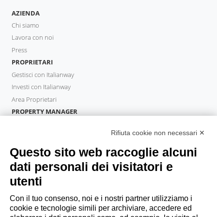
AZIENDA
Chi siamo
Lavora con noi
Press
PROPRIETARI
Gestisci con Italianway
Investi con Italianway
Area Proprietari
PROPERTY MANAGER
Diventa Partner
Rifiuta cookie non necessari ✕
Italianway Academy
OSPITI
Questo sito web raccoglie alcuni
Prenota un soggiorno
dati personali dei visitatori e
Soggiorni lunghi
utenti
Esperienze per gli ospiti
Sconti per gli ospiti
Con il tuo consenso, noi e i nostri partner utilizziamo i
cookie e tecnologie simili per archiviare, accedere ed
Convenzioni per Aziende