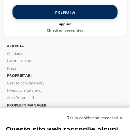
PRENOTA
oppure
Chiedi un preventivo
AZIENDA
Chi siamo
Lavora con noi
Press
PROPRIETARI
Gestisci con Italianway
Investi con Italianway
Area Proprietari
PROPERTY MANAGER
Diventa Partner
Rifiuta cookie non necessari ✕
Italianway Academy
OSPITI
Questo sito web raccoglie alcuni