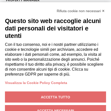
Diventa Partner
Rifiuta cookie non necessari ✕
Italianway Academy
OSPITI
Questo sito web raccoglie alcuni
Prenota un soggiorno
dati personali dei visitatori e
Soggiorni lunghi
utenti
Esperienze per gli ospiti
Sconti per gli ospiti
Con il tuo consenso, noi e i nostri partner utilizziamo i
cookie e tecnologie simili per archiviare, accedere ed
Convenzioni per Aziende
elaborare i dati personali come, ad esempio, la visita al
sito web o la personalizzazione degli annunci. Poiché
rispettiamo il tuo diritto alla privacy, è possibile scegliere
booking@italianway.house
di non consentire alcuni tipi di cookie. Clicca su
+390286882952
preferenze GDPR per saperne di più.
Visualizza la Cookie Policy Completa
Sede operativa:
Via Luisa Battistotti Sassi 11 - 20133 MI
Sede legale:
Via Luisa Battistotti Sassi 11 - 20133 MI
ACCETTA TUTTO
Italianway SPA
P.IVA: 08839180968 -
PMI Innovativa
Privacy
-
Condizioni
-
Cookies
-
Whistleblowing
ACCETTA NECESSARI