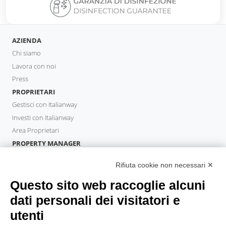
AZIENDA
Chi siamo
Lavora con noi
Press
PROPRIETARI
Gestisci con Italianway
Investi con Italianway
Area Proprietari
PROPERTY MANAGER
Diventa Partner
Rifiuta cookie non necessari ✕
Italianway Academy
OSPITI
Questo sito web raccoglie alcuni
Prenota un soggiorno
dati personali dei visitatori e
Soggiorni lunghi
utenti
Esperienze per gli ospiti