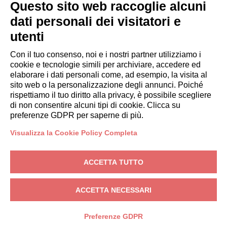
OSPITI
Questo sito web raccoglie alcuni
Prenota un soggiorno
dati personali dei visitatori e
Soggiorni lunghi
utenti
Esperienze per gli ospiti
Sconti per gli ospiti
Con il tuo consenso, noi e i nostri partner utilizziamo i
cookie e tecnologie simili per archiviare, accedere ed
Convenzioni per Aziende
elaborare i dati personali come, ad esempio, la visita al
sito web o la personalizzazione degli annunci. Poiché
rispettiamo il tuo diritto alla privacy, è possibile scegliere
booking@italianway.house
di non consentire alcuni tipi di cookie. Clicca su
+390286882952
preferenze GDPR per saperne di più.
Visualizza la Cookie Policy Completa
Sede operativa:
Via Luisa Battistotti Sassi 11 - 20133 MI
Sede legale:
Via Luisa Battistotti Sassi 11 - 20133 MI
ACCETTA TUTTO
Italianway SPA
P.IVA: 08839180968 -
PMI Innovativa
Privacy
-
Condizioni
-
Cookies
-
Whistleblowing
ACCETTA NECESSARI
PRENOTA
Preferenze GDPR