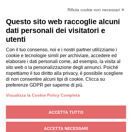
Diventa Partner
Rifiuta cookie non necessari ✕
Italianway Academy
OSPITI
Questo sito web raccoglie alcuni
Prenota un soggiorno
dati personali dei visitatori e
Soggiorni lunghi
utenti
Esperienze per gli ospiti
Sconti per gli ospiti
Con il tuo consenso, noi e i nostri partner utilizziamo i
cookie e tecnologie simili per archiviare, accedere ed
Convenzioni per Aziende
elaborare i dati personali come, ad esempio, la visita al
sito web o la personalizzazione degli annunci. Poiché
rispettiamo il tuo diritto alla privacy, è possibile scegliere
booking@italianway.house
di non consentire alcuni tipi di cookie. Clicca su
+390286882952
preferenze GDPR per saperne di più.
Visualizza la Cookie Policy Completa
Sede operativa:
Via Luisa Battistotti Sassi 11 - 20133 MI
Sede legale:
Via Luisa Battistotti Sassi 11 - 20133 MI
ACCETTA TUTTO
Italianway SPA
P.IVA: 08839180968 -
PMI Innovativa
Privacy
-
Condizioni
-
Cookies
-
Whistleblowing
ACCETTA NECESSARI