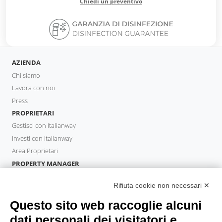
Chiedi un preventivo
AZIENDA
Chi siamo
Lavora con noi
Press
PROPRIETARI
Gestisci con Italianway
Investi con Italianway
Area Proprietari
PROPERTY MANAGER
Diventa Partner
Rifiuta cookie non necessari ✕
Italianway Academy
OSPITI
Questo sito web raccoglie alcuni
Prenota un soggiorno
dati personali dei visitatori e