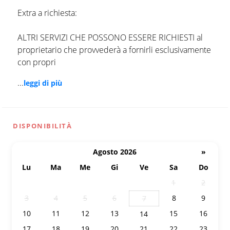
Extra a richiesta:
ALTRI SERVIZI CHE POSSONO ESSERE RICHIESTI al
proprietario che provvederà a fornirli esclusivamente
con propri
...
leggi di più
DISPONIBILITÀ
Agosto 2026
»
Lu
Ma
Me
Gi
Ve
Sa
Do
27
28
29
30
31
1
2
3
4
5
6
8
9
7
10
11
12
13
15
16
14
17
18
19
20
21
22
23