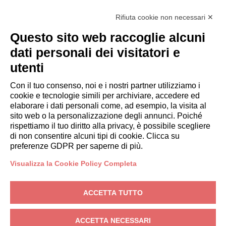
Diventa Partner
Rifiuta cookie non necessari ✕
Italianway Academy
OSPITI
Questo sito web raccoglie alcuni
Prenota un soggiorno
dati personali dei visitatori e
Soggiorni lunghi
utenti
Esperienze per gli ospiti
Sconti per gli ospiti
Con il tuo consenso, noi e i nostri partner utilizziamo i
cookie e tecnologie simili per archiviare, accedere ed
Convenzioni per Aziende
elaborare i dati personali come, ad esempio, la visita al
sito web o la personalizzazione degli annunci. Poiché
rispettiamo il tuo diritto alla privacy, è possibile scegliere
booking@italianway.house
di non consentire alcuni tipi di cookie. Clicca su
+390286882952
preferenze GDPR per saperne di più.
Visualizza la Cookie Policy Completa
Sede operativa:
Via Luisa Battistotti Sassi 11 - 20133 MI
Sede legale:
Via Luisa Battistotti Sassi 11 - 20133 MI
ACCETTA TUTTO
Italianway SPA
P.IVA: 08839180968 -
PMI Innovativa
Privacy
-
Condizioni
-
Cookies
-
Whistleblowing
ACCETTA NECESSARI