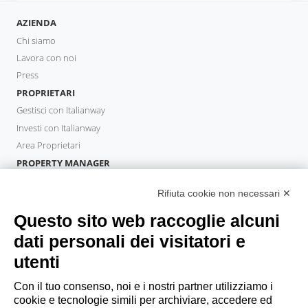
AZIENDA
Chi siamo
Lavora con noi
Press
PROPRIETARI
Gestisci con Italianway
Investi con Italianway
Area Proprietari
PROPERTY MANAGER
Diventa Partner
Rifiuta cookie non necessari ✕
Italianway Academy
OSPITI
Questo sito web raccoglie alcuni
Prenota un soggiorno
dati personali dei visitatori e
Soggiorni lunghi
utenti
Esperienze per gli ospiti
Sconti per gli ospiti
Con il tuo consenso, noi e i nostri partner utilizziamo i
cookie e tecnologie simili per archiviare, accedere ed
Convenzioni per Aziende