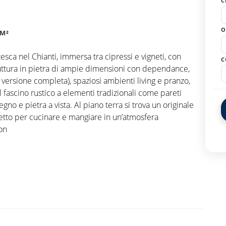
C
O
 M²
sca nel Chianti, immersa tra cipressi e vigneti, con
C
Struttura in pietra di ampie dimensioni con dependance,
a versione completa), spaziosi ambienti living e pranzo,
il fascino rustico a elementi tradizionali come pareti
n legno e pietra a vista. Al piano terra si trova un originale
erfetto per cucinare e mangiare in un’atmosfera
con