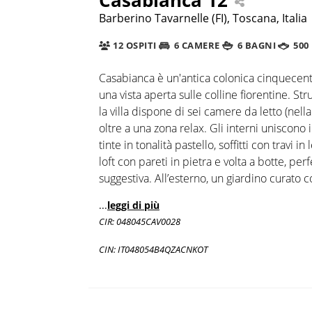
Barberino Tavarnelle (FI), Toscana, Italia
12 OSPITI
6 CAMERE
6 BAGNI
500
Casabianca è un'antica colonica cinquecente
una vista aperta sulle colline fiorentine. 
la villa dispone di sei camere da letto (nell
oltre a una zona relax. Gli interni uniscono 
tinte in tonalità pastello, soffitti con travi i
loft con pareti in pietra e volta a botte, p
suggestiva. All’esterno, un giardino curato 
...
leggi di più
CIR: 048045CAV0028
CIN: IT048054B4QZACNKOT