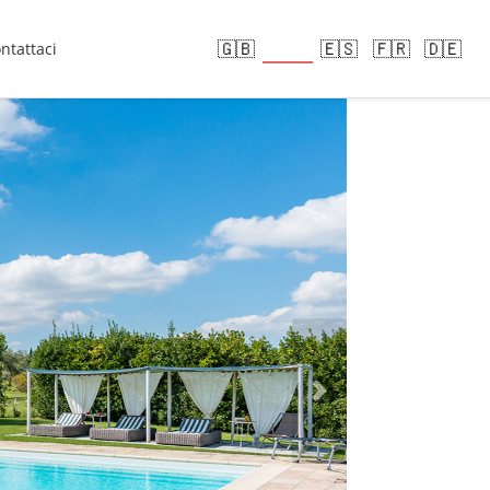
🇮🇹
🇬🇧
🇪🇸
🇫🇷
🇩🇪
ntattaci