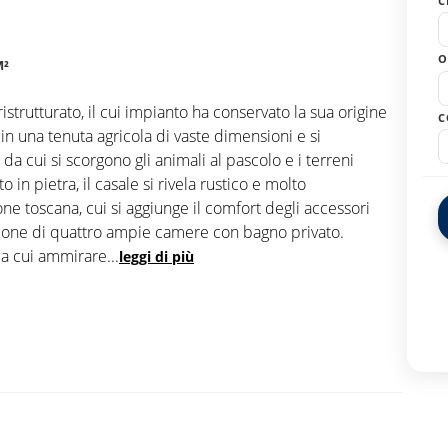
C
O
M²
strutturato, il cui impianto ha conservato la sua origine
C
o in una tenuta agricola di vaste dimensioni e si
da cui si scorgono gli animali al pascolo e i terreni
o in pietra, il casale si rivela rustico e molto
zione toscana, cui si aggiunge il comfort degli accessori
pone di quattro ampie camere con bagno privato.
 da cui ammirare
...
leggi di più