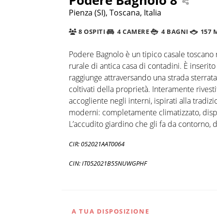
Pienza (SI), Toscana, Italia
8 OSPITI
4 CAMERE
4 BAGNI
157 
Podere Bagnolo è un tipico casale toscano ri
rurale di antica casa di contadini. È inserit
raggiunge attraversando una strada sterrata 
coltivati della proprietà. Interamente rivestit
accogliente negli interni, ispirati alla tradi
moderni: completamente climatizzato, dis
L’accudito giardino che gli fa da contorno,
CIR: 052021AAT0064
CIN: IT052021B55NUWGPHF
A TUA DISPOSIZIONE