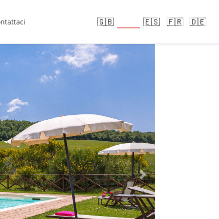
🇮🇹
🇬🇧
🇪🇸
🇫🇷
🇩🇪
ntattaci