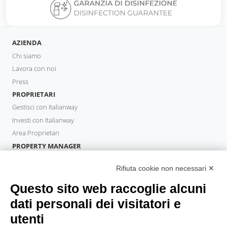
AZIENDA
Chi siamo
Lavora con noi
Press
PROPRIETARI
Gestisci con Italianway
Investi con Italianway
Area Proprietari
PROPERTY MANAGER
Diventa Partner
Rifiuta cookie non necessari ✕
Italianway Academy
OSPITI
Questo sito web raccoglie alcuni
Prenota un soggiorno
dati personali dei visitatori e
Soggiorni lunghi
utenti
Esperienze per gli ospiti