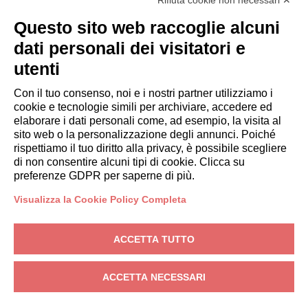
Rifiuta cookie non necessari ✕
Italianway Academy
OSPITI
Questo sito web raccoglie alcuni
Prenota un soggiorno
dati personali dei visitatori e
Soggiorni lunghi
utenti
Esperienze per gli ospiti
Sconti per gli ospiti
Con il tuo consenso, noi e i nostri partner utilizziamo i
cookie e tecnologie simili per archiviare, accedere ed
Convenzioni per Aziende
elaborare i dati personali come, ad esempio, la visita al
sito web o la personalizzazione degli annunci. Poiché
rispettiamo il tuo diritto alla privacy, è possibile scegliere
booking@italianway.house
di non consentire alcuni tipi di cookie. Clicca su
+390286882952
preferenze GDPR per saperne di più.
Visualizza la Cookie Policy Completa
Sede operativa:
Via Luisa Battistotti Sassi 11 - 20133 MI
Sede legale:
Via Luisa Battistotti Sassi 11 - 20133 MI
ACCETTA TUTTO
Italianway SPA
P.IVA: 08839180968 -
PMI Innovativa
Privacy
-
Condizioni
-
Cookies
-
Whistleblowing
ACCETTA NECESSARI