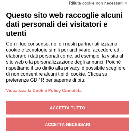
Rifiuta cookie non necessari ✕
Italianway Academy
OSPITI
Questo sito web raccoglie alcuni
Prenota un soggiorno
dati personali dei visitatori e
Soggiorni lunghi
utenti
Esperienze per gli ospiti
Sconti per gli ospiti
Con il tuo consenso, noi e i nostri partner utilizziamo i
cookie e tecnologie simili per archiviare, accedere ed
Convenzioni per Aziende
elaborare i dati personali come, ad esempio, la visita al
sito web o la personalizzazione degli annunci. Poiché
rispettiamo il tuo diritto alla privacy, è possibile scegliere
booking@italianway.house
di non consentire alcuni tipi di cookie. Clicca su
+390286882952
preferenze GDPR per saperne di più.
Visualizza la Cookie Policy Completa
Sede operativa:
Via Luisa Battistotti Sassi 11 - 20133 MI
Sede legale:
Via Luisa Battistotti Sassi 11 - 20133 MI
ACCETTA TUTTO
Italianway SPA
P.IVA: 08839180968 -
PMI Innovativa
Privacy
-
Condizioni
-
Cookies
-
Whistleblowing
ACCETTA NECESSARI