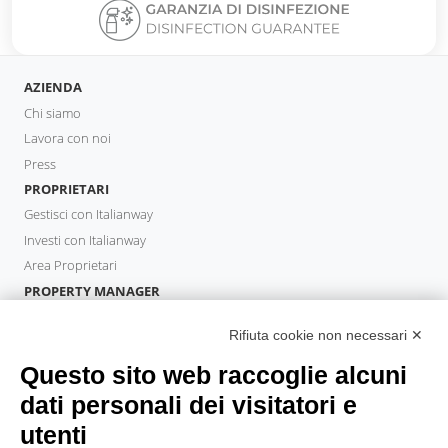
AZIENDA
Chi siamo
Lavora con noi
Press
PROPRIETARI
Gestisci con Italianway
Investi con Italianway
Area Proprietari
PROPERTY MANAGER
Diventa Partner
Rifiuta cookie non necessari ✕
Italianway Academy
OSPITI
Questo sito web raccoglie alcuni
Prenota un soggiorno
dati personali dei visitatori e
Soggiorni lunghi
utenti
Esperienze per gli ospiti