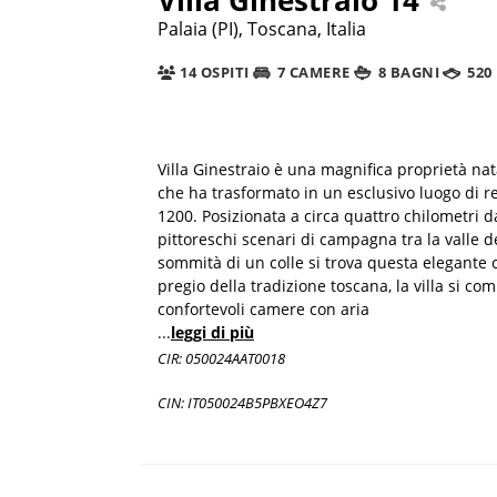
Palaia (PI), Toscana, Italia
14 OSPITI
7 CAMERE
8 BAGNI
520
Villa Ginestraio è una magnifica proprietà na
che ha trasformato in un esclusivo luogo di r
1200. Posizionata a circa quattro chilometri d
pittoreschi scenari di campagna tra la valle de
sommità di un colle si trova questa elegante c
pregio della tradizione toscana, la villa si co
confortevoli camere con aria
...
leggi di più
CIR: 050024AAT0018
CIN: IT050024B5PBXEO4Z7