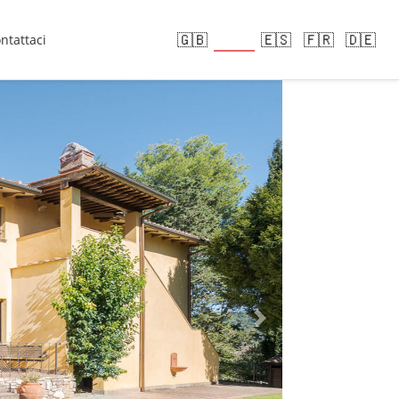
🇮🇹
🇬🇧
🇪🇸
🇫🇷
🇩🇪
ntattaci