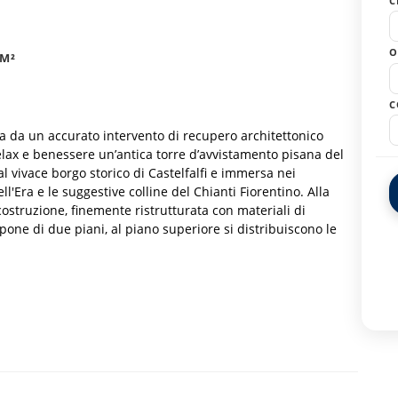
C
O
 M²
C
ta da un accurato intervento di recupero architettonico
elax e benessere un’antica torre d’avvistamento pisana del
al vivace borgo storico di Castelfalfi e immersa nei
ll'Era e le suggestive colline del Chianti Fiorentino. Alla
ostruzione, finemente ristrutturata con materiali di
mpone di due piani, al piano superiore si distribuiscono le