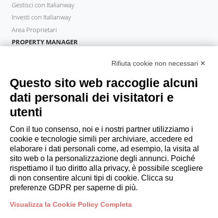
Gestisci con Italianway
Investi con Italianway
Area Proprietari
PROPERTY MANAGER
Diventa Partner
Rifiuta cookie non necessari ✕
Italianway Academy
OSPITI
Questo sito web raccoglie alcuni
Prenota un soggiorno
dati personali dei visitatori e
Soggiorni lunghi
utenti
Esperienze per gli ospiti
Sconti per gli ospiti
Con il tuo consenso, noi e i nostri partner utilizziamo i
cookie e tecnologie simili per archiviare, accedere ed
Convenzioni per Aziende
elaborare i dati personali come, ad esempio, la visita al
sito web o la personalizzazione degli annunci. Poiché
rispettiamo il tuo diritto alla privacy, è possibile scegliere
booking@italianway.house
di non consentire alcuni tipi di cookie. Clicca su
+390286882952
preferenze GDPR per saperne di più.
Visualizza la Cookie Policy Completa
Sede operativa:
Via Luisa Battistotti Sassi 11 - 20133 MI