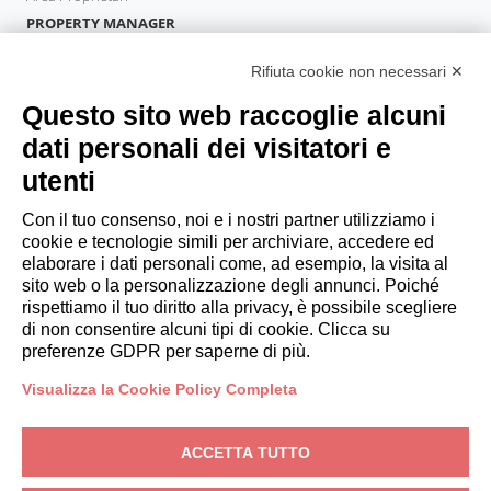
PROPERTY MANAGER
Diventa Partner
Rifiuta cookie non necessari ✕
Italianway Academy
OSPITI
Questo sito web raccoglie alcuni
Prenota un soggiorno
dati personali dei visitatori e
Soggiorni lunghi
utenti
Esperienze per gli ospiti
Sconti per gli ospiti
Con il tuo consenso, noi e i nostri partner utilizziamo i
cookie e tecnologie simili per archiviare, accedere ed
Convenzioni per Aziende
elaborare i dati personali come, ad esempio, la visita al
sito web o la personalizzazione degli annunci. Poiché
rispettiamo il tuo diritto alla privacy, è possibile scegliere
booking@italianway.house
di non consentire alcuni tipi di cookie. Clicca su
+390286882952
preferenze GDPR per saperne di più.
Visualizza la Cookie Policy Completa
Sede operativa:
Via Luisa Battistotti Sassi 11 - 20133 MI
Sede legale:
Via Luisa Battistotti Sassi 11 - 20133 MI
ACCETTA TUTTO
Italianway SPA
P.IVA: 08839180968 -
PMI Innovativa